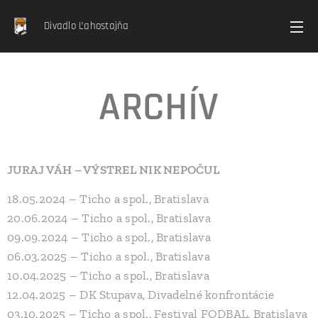
Divadlo Ľahostajňa
ARCHÍV
JURAJ VÁH – VÝSTREL NIK NEPOČUL
18.05.2024 – Ticho a spol., Bratislava
20.06.2024 – Ticho a spol., Bratislava
09.09.2024 – Ticho a spol., Bratislava
06.03.2025 – Ticho a spol., Bratislava
10.04.2025 – Ticho a spol., Bratislava
12.04.2025 – DK Stupava, Divadelné konfrontácie
03.10.2025 – Ticho a spol., Festival FODBAL, Bratislava