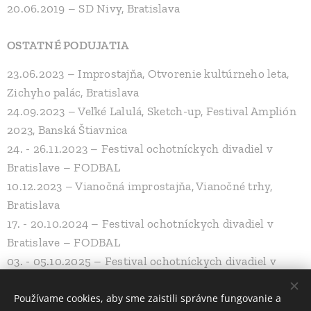
20.06.2019 – SD Nivy, Bratislava
OSTATNÉ PODUJATIA
23.06.2023 – Improstajňa, Otvorenie kultúrneho leta,
Zichyho palác, Bratislava
24.09.2023 – Veľké Lalulá, Sketch-up, Festival Amplión
2023, Banská Štiavnica
24. - 26.11.2023 – Festival ochotníckych divadiel v
Bratislave – FODBAL
10.12.2023 – Vianočná improstajňa, Vianočné trhy,
Bratislava
17. - 20.10.2024 – Festival ochotníckych divadiel v
Bratislave – FODBAL
03. - 05.10.2025 – Festival ochotníckych divadiel v
Bratislave – FODBAL
Používame cookies, aby sme zaistili správne fungovanie a