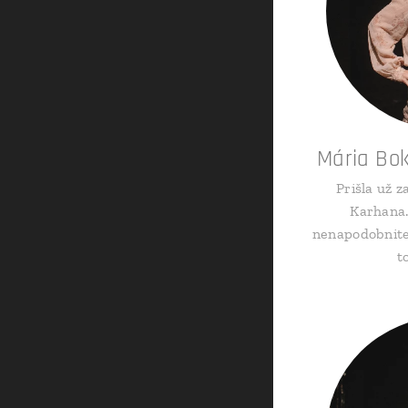
Mária Bo
Prišla už z
Karhana.
nenapodobniteľ
t