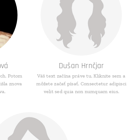
ová
Dušan Hrnčjar
ych. Potom
Váš text začína práve tu. Kliknite sem a
išla znova
môžete začať písať. Consectetur adipisci
va.
velit sed quia non numquam eius.