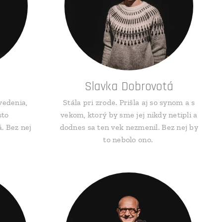
Slavka Dobrovotá
vedenia,
Stála pri zrode. Prišla aj so synom a s
sto
vekom, ktorý by sme jej nikdy netipli a
. Bez nej
dodnes sa ten vek nezmenil. Bez nej by
to nebolo ono.