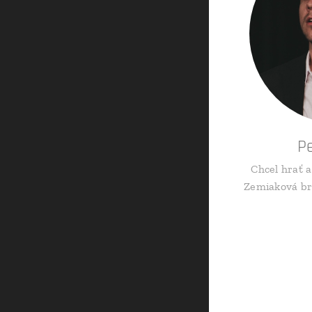
P
Chcel hrať a
Zemiaková bri