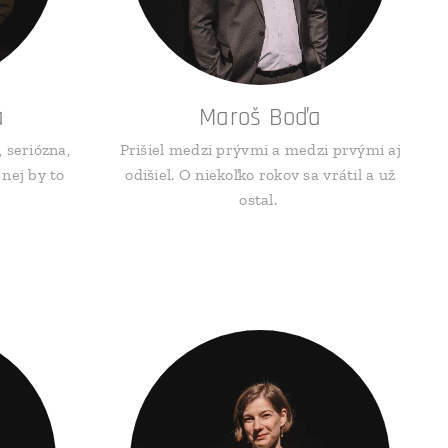
á
Maroš Boďa
 seriózna,
Prišiel medzi prývmi a medzi prvými aj
 nej by to
odišiel. O niekoľko rokov sa vrátil a už
ostal.