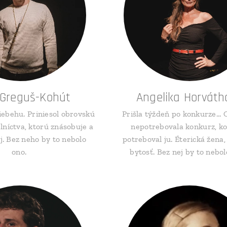
 Greguš-Kohút
Angelika Horváth
riebehu. Priniesol obrovskú
Prišla týždeň po konkurze...
lníctva, ktorú znásobuje a
nepotrebovala konkurz, k
j. Bez neho by to nebolo
potreboval ju. Éterická žena
ono.
bytosť. Bez nej by to nebo