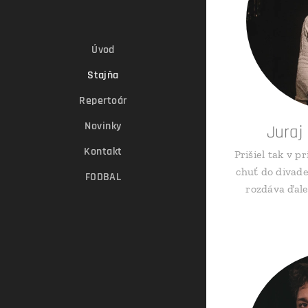
Úvod
Stajňa
Repertoár
Novinky
Juraj
Kontakt
Prišiel tak v p
chuť do divade
FODBAL
rozdáva ďale