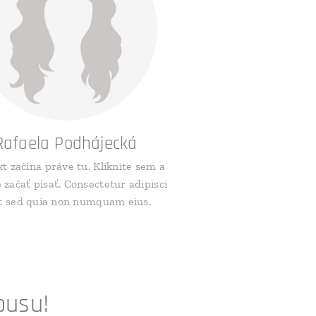
Rafaela Podhájecká
xt začína práve tu. Kliknite sem a
začať písať. Consectetur adipisci
it sed quia non numquam eius.
pusu!