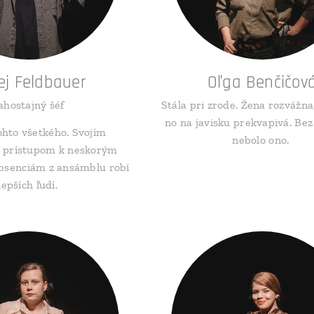
ej Feldbauer
Oľga Benčičov
ahostajný šéf
Stála pri zrode. Žena rozvážna,
no na javisku prekvapivá. Bez
ohto všetkého. Svojím
nebolo ono.
 prístupom k neskorým
bsenciám z ansámblu robí
lepších ľudí.