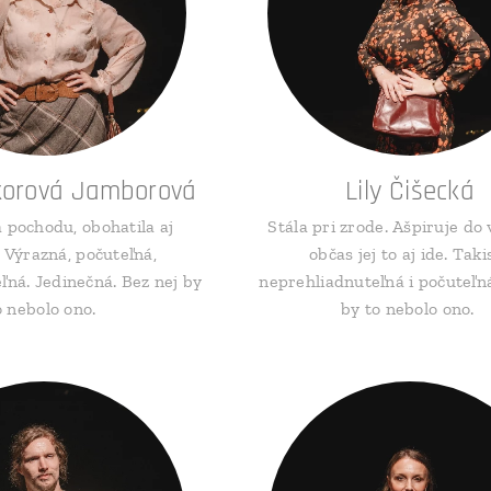
korová Jamborová
Lily Čišecká
a pochodu, obohatila aj
Stála pri zrode. Ašpiruje do 
 Výrazná, počuteľná,
občas jej to aj ide. Taki
ná. Jedinečná. Bez nej by
neprehliadnuteľná i počuteľná
o nebolo ono.
by to nebolo ono.