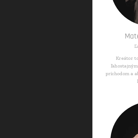
Mat
Ľ
Kreátor t
ľahostajným
príchodom a a