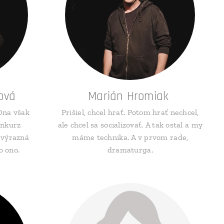
ová
Marián Hromiak
 Ona však
Prišiel, chcel hrať. Potom hrať nechcel,
onkurz
ale chcel sa socializovať. A tak ostal a my
, výrazná
máme technika. A v prvom rade,
lo ono.
dramaturga.