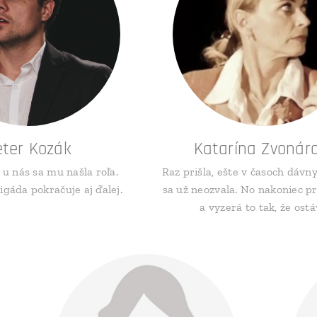
eter Kozák
Katarína Zvonár
 u nás sa mu našla roľa.
Raz prišla, ešte v časoch dávn
gáda pokračuje aj ďalej.
sa už neozvala. No nakoniec pr
a vyzerá to tak, že ostá