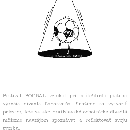
Festival FODBAL vznikol pri príležitosti piateho
výročia divadla Ľahostajňa. Snažíme sa vytvoriť
priestor, kde sa ako bratislavské ochotnícke divadlá
môžeme navzájom spoznávať a reflektovať svoju
tvorbu.