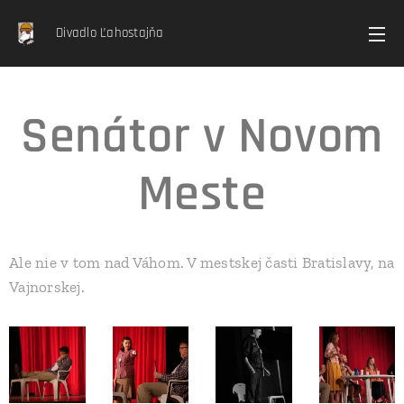
Divadlo Ľahostajňa
Senátor v Novom
Meste
Ale nie v tom nad Váhom. V mestskej časti Bratislavy, na
Vajnorskej.