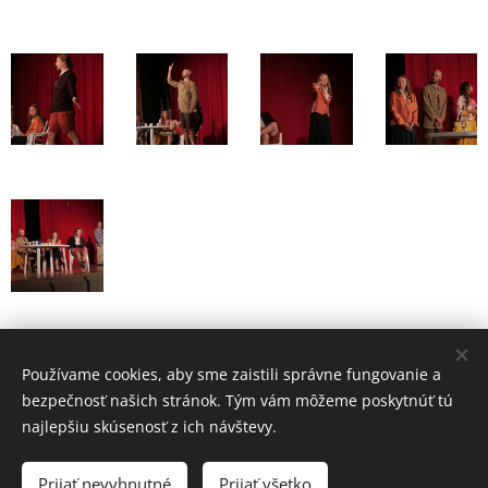
Fotografie: Stredisko kultúry Bratislava Nové Mesto
Používame cookies, aby sme zaistili správne fungovanie a
bezpečnosť našich stránok. Tým vám môžeme poskytnúť tú
najlepšiu skúsenosť z ich návštevy.
2025 Divadlo Ľahostajňa | Všetky práva ľahostajné.
Prijať nevyhnutné
Prijať všetko