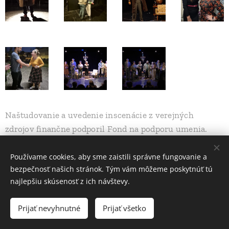
Naštudovanie a uvedenie inscenácie z verejných
zdrojov finančne podporil Fond na podporu umenia.
Používame cookies, aby sme zaistili správne fungovanie a
bezpečnosť našich stránok. Tým vám môžeme poskytnúť tú
najlepšiu skúsenosť z ich návštevy.
2025 Divadlo Ľahostajňa | Všetky práva ľahostajné.
Prijať nevyhnutné
Prijať všetko
Vytvorené službou
Webnode
Cookies