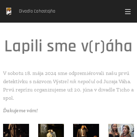
Divadlo Ľahostajňa
Lapili sme v(r)áha
V sobotu 18. mája 2024 sme odpremiérovali našu prvú
detektívku s názvom
Výstrel nik nepočul
od Juraja Váha
.
Prvú reprízu organizujeme už 20. júna v divadle Ticho a
spol.
Ďakujeme vám!