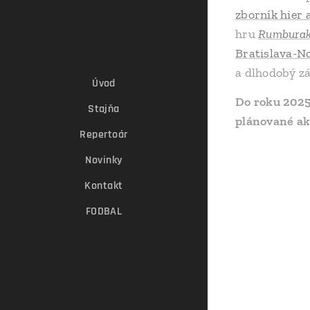
zborník hier
hru
Rumbura
Bratislava-N
a dlhodobý z
Úvod
Do roku 2025
Stajňa
plánované ak
Repertoár
Novinky
Kontakt
FODBAL