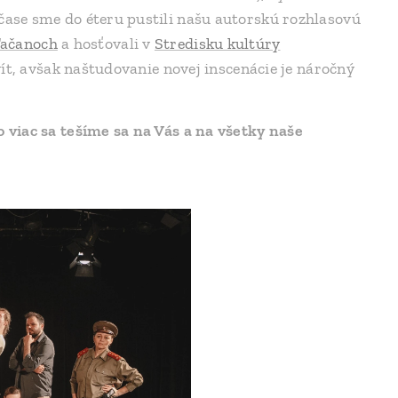
ase sme do éteru pustili našu autorskú rozhlasovú
ľačanoch
a hosťovali v
Stredisku kultúry
vít, avšak naštudovanie novej inscenácie je náročný
viac sa tešíme sa na Vás a na všetky naše