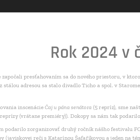
Rok 2024 v č
 započali presťahovaním sa do nového priestoru, v ktor
 stálou adresou sa stalo divadlo Ticho a spol. v Starome
ovania inscenácie
Čaj u pána senátora
(5 repríz), sme na
 reprízy (vrátane premiéry))
.
Dokopy sa nám tak podarilo
m podarilo zorganizovať druhý ročník nášho festivalu F
 (javiskovej reči s Katarínou Šafaříkovou a jeden na t