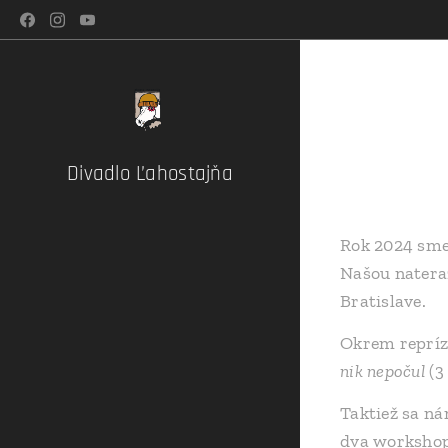
Divadlo Ľahostajňa
Rok 2024 sme
Našou nateraz
Bratislave.
Okrem repríz
nik nepočul
(3
Taktiež sa ná
dva workshopy