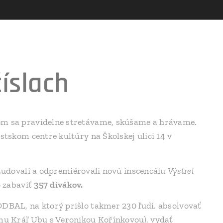
íslach
om sa pravidelne stretávame, skúšame a hrávame.
stskom centre kultúry na Školskej ulici 14 v
študovali a odpremiérovali novú inscencáiu
Výstrel
 zabaviť
357 divákov.
ODBAL, na ktorý prišlo takmer 230 ľudí. absolvovať
ému Kráľ Ubu s Veronikou Kořínkovou), vydať