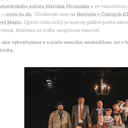
 amatérskeho autora Mariána Hromiaka
a vo vianočnom č
k
–
cesta ku zlu
. Účinkovali sme na
festivale v Čiernych K
ové Mesto
. Oproti roku 2023 je mierny pokles počtu akti
áväzok, ktorému sa treba neúprosne venovať.
 síce vykračujeme s o niečo menším ansámblom, no o to 
tivity.